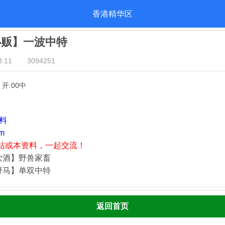
香港精华区
小贩】一波中特
:11
3094251
】开:00中
资料
m
站或本资料，一起交流！
饮酒】野兽家畜
野马】单双中特
返回首页